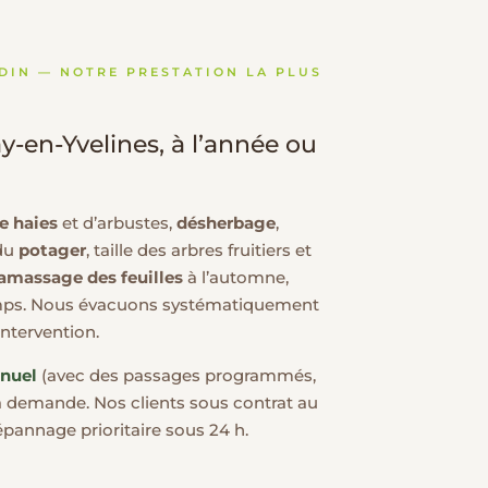
RDIN — NOTRE PRESTATION LA PLUS
y-en-Yvelines, à l’année ou
de haies
et d’arbustes,
désherbage
,
du
potager
, taille des arbres fruitiers et
amassage des feuilles
à l’automne,
emps. Nous évacuons systématiquement
intervention.
nnuel
(avec des passages programmés,
 la demande. Nos clients sous contrat au
épannage prioritaire sous 24 h.