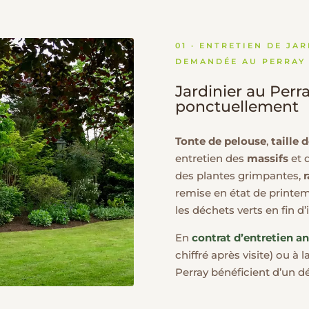
01 · ENTRETIEN DE JA
DEMANDÉE AU PERRAY
Jardinier au Perra
ponctuellement
Tonte de pelouse
,
taille 
entretien des
massifs
et 
des plantes grimpantes,
r
remise en état de print
les déchets verts en fin d’
En
contrat d’entretien a
chiffré après visite) ou à
Perray bénéficient d’un d