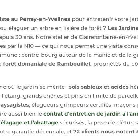
ste au Perray-en-Yvelines
pour entretenir votre jar
ou élaguer un arbre en lisière de forêt ?
Les Jardin
epuis 30 ans. Notre atelier de Clairefontaine-en-Yve
s par la N10 — ce qui nous permet une visite cons
mune : centre-bourg autour de la mairie et de la g
la
forêt domaniale de Rambouillet
, propriétés du cô
 où le jardin se mérite :
sols sableux et acides
hér
l’étang, grands chênes et pins en limite de parcell
paysagistes
, élagueurs grimpeurs certifiés, maçons
ure aussi bien le
contrat d’entretien de jardin à l’a
’
élagage et l’abattage
sécurisés, la pose de clôtures
otre garantie décennale, et
72 clients nous notent