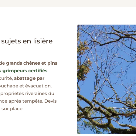
ujets en lisière
 de
grands chênes et pins
 grimpeurs certifiés
curité,
abattage par
souchage et évacuation.
propriétés riveraines du
nce après tempête. Devis
 sur place.