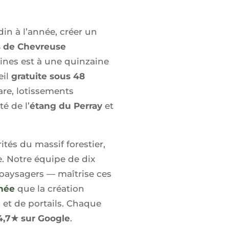
din à l’année, créer un
s de Chevreuse
lines est à une quinzaine
eil
gratuite sous 48
are, lotissements
té de l’
étang du Perray
et
ités du massif forestier,
e. Notre équipe de dix
 paysagers — maîtrise ces
nnée
que la création
 et de portails. Chaque
 4,7★ sur Google
.