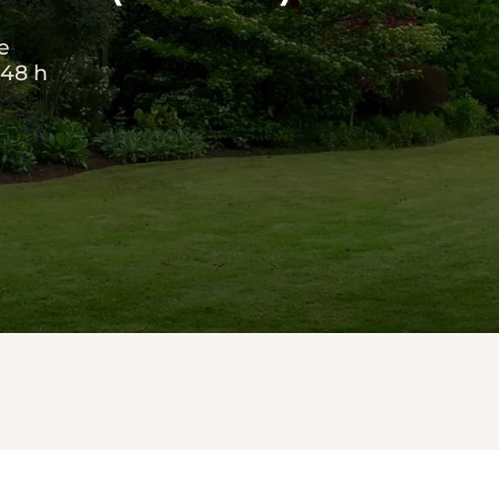
e
 48 h