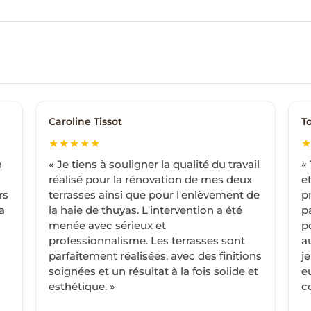
Caroline Tissot
T
★★★★★
n
« Je tiens à souligner la qualité du travail
«
réalisé pour la rénovation de mes deux
e
rs
terrasses ainsi que pour l'enlèvement de
p
a
la haie de thuyas. L'intervention a été
p
menée avec sérieux et
p
professionnalisme. Les terrasses sont
a
parfaitement réalisées, avec des finitions
je
soignées et un résultat à la fois solide et
e
esthétique. »
c