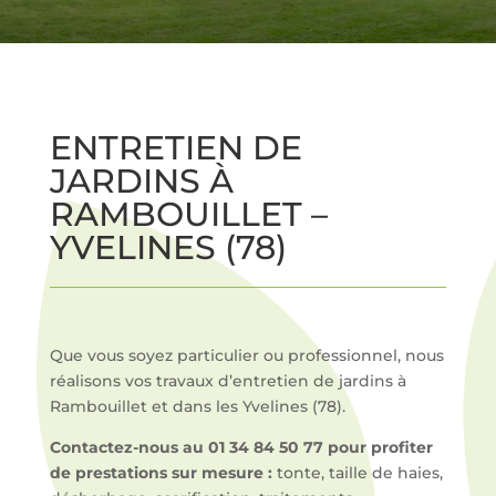
ENTRETIEN
ESPACES VERTS À
RAMBOUILLET EN
ENTRETIEN DE
YVELINES (78)
JARDINS À
RAMBOUILLET –
YVELINES (78)
Que vous soyez particulier ou professionnel, nous
réalisons vos travaux d’entretien de jardins à
Rambouillet et dans les Yvelines (78).
Contactez-nous au 01 34 84 50 77 pour profiter
de prestations sur mesure :
tonte, taille de haies,