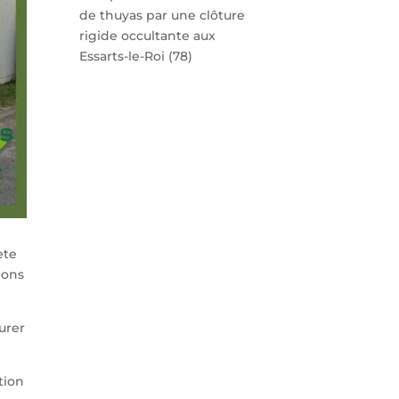
de thuyas par une clôture
rigide occultante aux
Essarts-le-Roi (78)
ète
ions
surer
tion