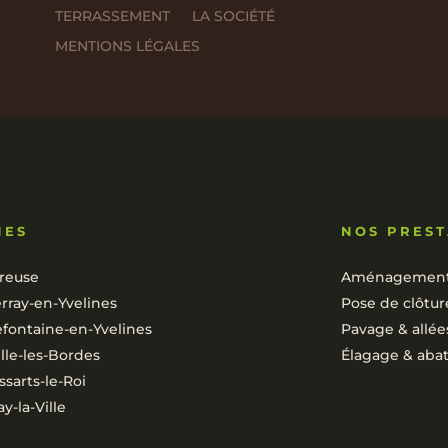
TERRASSEMENT
LA SOCIÉTÉ
MENTIONS LÉGALES
NES
NOS PREST
reuse
Aménagement 
rray-en-Yvelines
Pose de clôtur
efontaine-en-Yvelines
Pavage & allée
lle-les-Bordes
Élagage & aba
ssarts-le-Roi
y-la-Ville