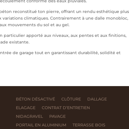
 écoulement conforme des eaux pluviales.
 béton reconstitué ton pierre, offrant un rendu esthétique plu
 variations climatiques. Contrairement à une dalle monobloc, 
s aux mouvements du sol et au gel.
 particulier apporté aux niveaux, aux pentes et aux finitions,
çade existante.
rée de garage tout en garantissant durabilité, solidité et
BÉTON DÉSACTIVÉ
CLÔTURE
DALLAGE
ELAGAGE
CONTRAT D’ENTRETIEN
NIDAGRAVEL
PAVAGE
PORTAIL EN ALUMINIUM
TERRASSE BOIS